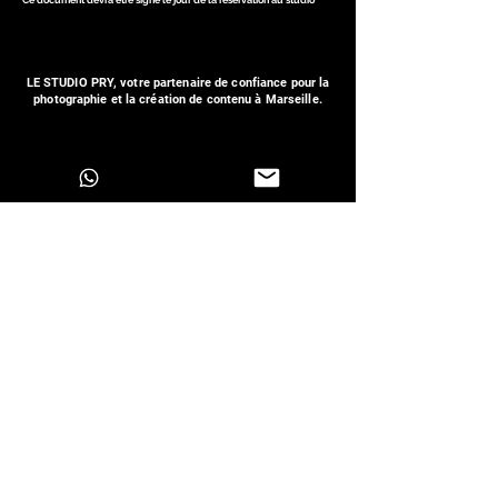
Ce document devra être signé le jour de la réservation au studio*
LE STUDIO PRY, votre partenaire de confiance pour la
photographie et la création de contenu à Marseille.
Besoin de plus d’informations ?
Que vous ayez besoin de plus de renseignements ou que
vous souhaitiez prendre rendez-vous pour mettre en place
votre projet, n’hésitez pas à prendre contact avec votre
studio photo.
Infos pratiques :
Place de parking devant le studio
Metro Gèze
Bus 30 - Arrêt Visitation
47 boulevard frederic sauvage 13014