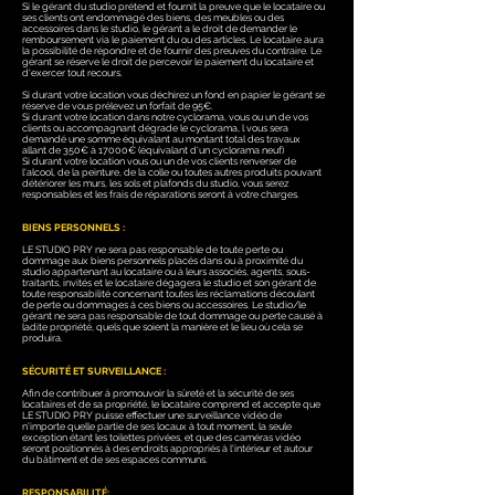
Si le gérant du studio prétend et fournit la preuve que le locataire ou
ses clients ont endommagé des biens, des meubles ou des
accessoires dans le studio, le gérant a le droit de demander le
remboursement via le paiement du ou des articles. Le locataire aura
la possibilité de répondre et de fournir des preuves du contraire. Le
gérant se réserve le droit de percevoir le paiement du locataire et
d'exercer tout recours.
Si durant votre location vous déchirez un fond en papier le gérant se
réserve de vous prélevez un forfait de 95€.
Si durant votre location dans notre cyclorama, vous ou un de vos
clients ou accompagnant dégrade le cyclorama, l vous sera
demandé une somme équivalant au montant total des travaux
allant de 350€ à 17000€ (équivalant d'un cyclorama neuf)
Si durant votre location vous ou un de vos clients renverser de
l'alcool, de la peinture, de la colle ou toutes autres produits pouvant
détériorer les murs, les sols et plafonds du studio, vous serez
responsables et les frais de réparations seront à votre charges.
BIENS PERSONNELS :
LE STUDIO PRY ne sera pas responsable de toute perte ou
dommage aux biens personnels placés dans ou à proximité du
studio appartenant au locataire ou à leurs associés, agents, sous-
traitants, invités et le locataire dégagera le studio et son gérant de
toute responsabilité concernant toutes les réclamations découlant
de perte ou dommages à ces biens ou accessoires. Le studio/le
gérant ne sera pas responsable de tout dommage ou perte causé à
ladite propriété, quels que soient la manière et le lieu où cela se
produira.
SÉCURITÉ ET SURVEILLANCE :
Afin de contribuer à promouvoir la sûreté et la sécurité de ses
locataires et de sa propriété, le locataire comprend et accepte que
LE STUDIO PRY puisse effectuer une surveillance vidéo de
n'importe quelle partie de ses locaux à tout moment, la seule
exception étant les toilettes privées, et que des caméras vidéo
seront positionnés à des endroits appropriés à l'intérieur et autour
du bâtiment et de ses espaces communs.
RESPONSABILITÉ: