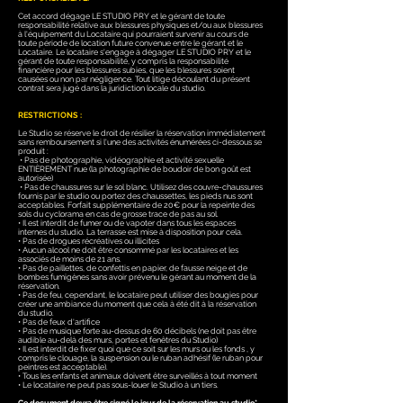
Cet accord dégage LE STUDIO PRY et le gérant de toute
responsabilité relative aux blessures physiques et/ou aux blessures
à l'équipement du Locataire qui pourraient survenir au cours de
toute période de location future convenue entre le gérant et le
Locataire. Le locataire s'engage à dégager LE STUDIO PRY et le
gérant de toute responsabilité, y compris la responsabilité
financière pour les blessures subies, que les blessures soient
causées ou non par négligence. Tout litige découlant du présent
contrat sera jugé dans la juridiction locale du studio.
RESTRICTIONS :
Le Studio se réserve le droit de résilier la réservation immédiatement
sans remboursement si l'une des activités énumérées ci-dessous se
produit :
• Pas de photographie, vidéographie et activité sexuelle
ENTIÈREMENT nue (la photographie de boudoir de bon goût est
autorisée)
• Pas de chaussures sur le sol blanc. Utilisez des couvre-chaussures
fournis par le studio ou portez des chaussettes, les pieds nus sont
acceptables. Forfait supplémentaire de 20€ pour la repeinte des
sols du cyclorama en cas de grosse trace de pas au sol.
• Il est interdit de fumer ou de vapoter dans tous les espaces
internes du studio. La terrasse est mise à disposition pour cela.
• Pas de drogues récréatives ou illicites
• Aucun alcool ne doit être consommé par les locataires et les
associés de moins de 21 ans.
• Pas de paillettes, de confettis en papier, de fausse neige et de
bombes fumigènes sans avoir prévenu le gérant au moment de la
réservation.
• Pas de feu, cependant, le locataire peut utiliser des bougies pour
créer une ambiance du moment que cela à été dit à la réservation
du studio.
• Pas de feux d'artifice
• Pas de musique forte au-dessus de 60 décibels (ne doit pas être
audible au-delà des murs, portes et fenêtres du Studio)
• Il est interdit de fixer quoi que ce soit sur les murs ou les fonds , y
compris le clouage, la suspension ou le ruban adhésif (le ruban pour
peintres est acceptable).
• Tous les enfants et animaux doivent être surveillés à tout moment
• Le locataire ne peut pas sous-louer le Studio à un tiers.