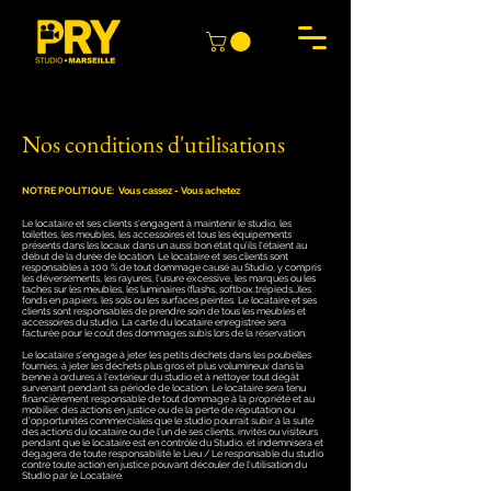
Nos conditions d'utilisations
NOTRE POLITIQUE: Vous cassez - Vous achetez
Le locataire et ses clients s'engagent à maintenir le studio, les
toilettes, les meubles, les accessoires et tous les équipements
présents dans les locaux dans un aussi bon état qu'ils l'étaient au
début de la durée de location. Le locataire et ses clients sont
responsables à 100 % de tout dommage causé au Studio, y compris
les déversements, les rayures, l'usure excessive, les marques ou les
taches sur les meubles, les luminaires (flashs, softbox,trépieds…)les
fonds en papiers, les sols ou les surfaces peintes. Le locataire et ses
clients sont r​esponsables de prendre soin de tous les meubles et
accessoires du studio. La carte du locataire enregistrée sera
facturée pour le coût des dommages subis lors de la réservation.
Le locataire s'engage à jeter les petits déchets dans les poubelles
fournies, à jeter les déchets plus gros et plus volumineux dans la
benne à ordures à l'extérieur du studio et à nettoyer tout dégât
survenant pendant sa période de location. Le locataire sera tenu
financièrement responsable de tout dommage à la propriété et au
mobilier, des actions en justice ou de la perte de réputation ou
d'opportunités commerciales que le studio pourrait subir à la suite
des actions du locataire ou de l'un de ses clients, invités ou visiteurs
pendant que le locataire est en contrôle du Studio, et indemnisera et
dégagera de toute responsabilité le Lieu / Le responsable du studio
contre toute action en justice pouvant découler de l'utilisation du
Studio par le Locataire.