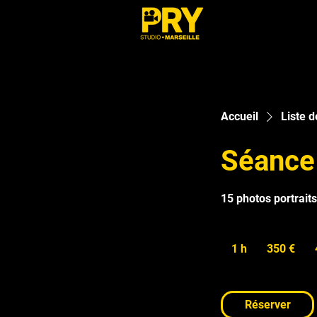
Accueil
Liste d
Séance
15 photos portraits
350
euros
1 h
1
350 €
Réserver