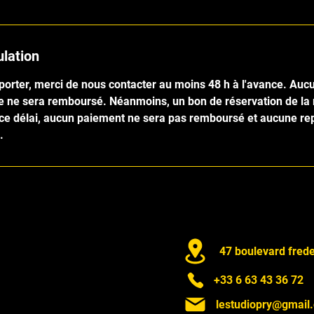
ulation
porter, merci de nous contacter au moins 48 h à l'avance. Au
te ne sera remboursé. Néanmoins, un bon de réservation de l
 ce délai, aucun paiement ne sera pas remboursé et aucune r
.
47 boulevard fred
nformations ?
+33 6 63 43 36 72
nseignements ou que vous
mettre en place votre
lestudiopry@gmail