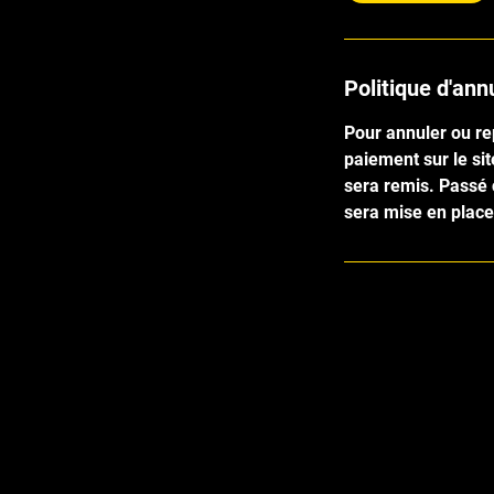
Politique d'ann
Pour annuler ou re
paiement sur le si
sera remis. Passé
sera mise en place
Besoin de plus d’i
Que vous ayez besoin de plus de re
souhaitiez prendre rendez-vous pour 