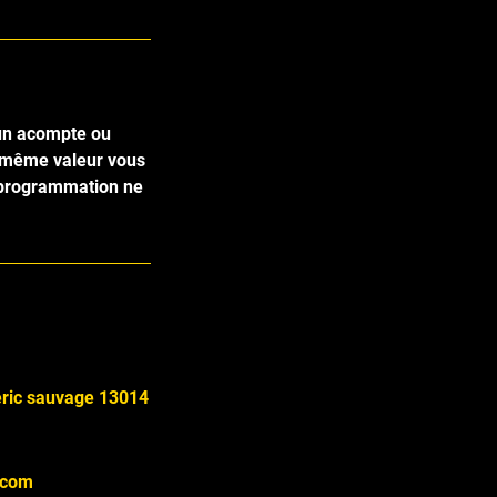
cun acompte ou
a même valeur vous
eprogrammation ne
eric sauvage 13014
.com